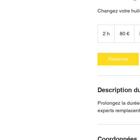
Changez votre hui
80
euros
2 h
2
80 €
h
Réserver
Description d
Prolongez la durée 
experts remplacent v
Coordonnées