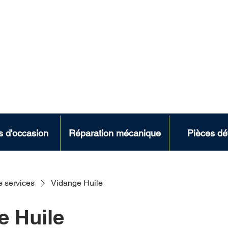
LFORT
artigny 94 700 Maisons-Alfor
s d'occasion
Réparation mécanique
Pièces dé
e services
Vidange Huile
e Huile