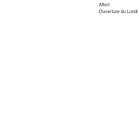
Alfort
Ouverture du Lundi
nez nous voi
REPARTEZ AVEC VOTRE NOUVELLE VOITU
12 rue charles-martigny
Maisons-Alfort 94700