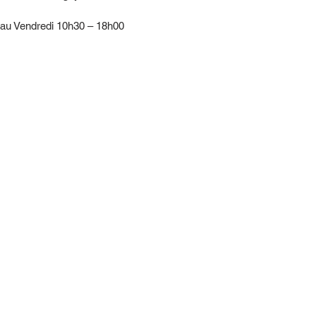
 au Vendredi 10h30 – 18h00
r !
RE !
Tél : 06 95 04 54 23