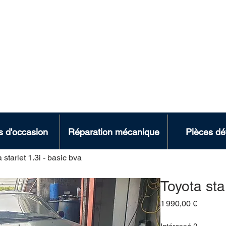
LFORT
artigny 94 700 Maisons-Alfor
s d'occasion
Réparation mécanique
Pièces dé
 starlet 1.3i - basic bva
Toyota star
Prix
1 990,00 €