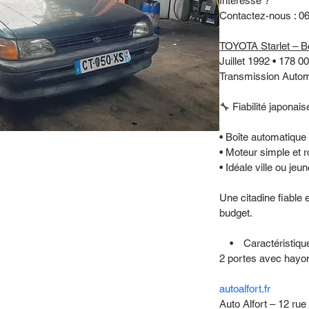
Intéressé ?
Contactez-nous : 06 
TOYOTA Starlet – B
Juillet 1992 • 178 
Transmission Autom
🔧 Fiabilité japonai
• Boîte automatique
• Moteur simple et 
• Idéale ville ou je
Une citadine fiable e
budget.
 • Caractéristique
2 portes avec hayon
autoalfort.fr
Auto Alfort – 12 ru