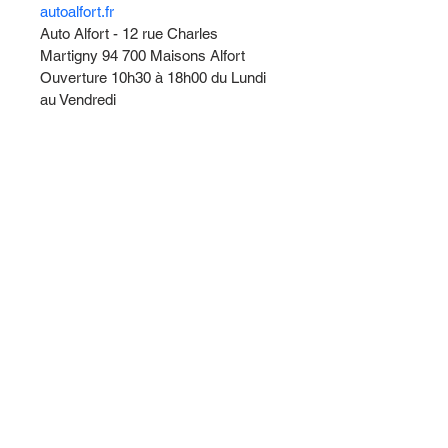
autoalfort.fr
Auto Alfort - 12 rue Charles 
Martigny 94 700 Maisons Alfort
Ouverture 10h30 à 18h00 du Lundi 
au Vendredi
Venez nous voir !
ET REPARTEZ AVEC VOTRE
NOUVELLE VOITURE !
09h30 à 18h00
12 rue charles-martigny
Maisons-Alfort 94700
Tél : 06 95 04 54 23