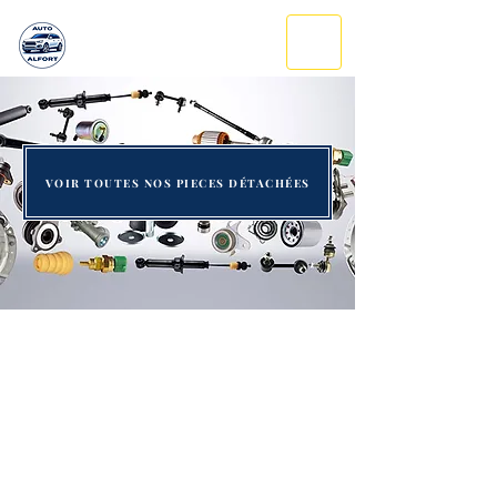
AUTO ALFORT
06 95 04 54 23
VOIR TOUTES NOS PIECES DÉTACHÉES
Venez nous voir !
ET REPARTEZ AVEC VOTRE
NOUVELLE VOITURE !